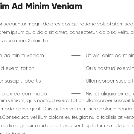
nim Ad Minim Veniam
consequuntur magni dolores eos qui ratione voluptatem seq
rem ipsum quia dolo sit amet, consectetur, adipisci velitu
 qui ration. Xplain to
im ad minim veniam
Ut wisi enim ad min
d exerci tation
Quis nostrud exerci 
 suscipit lobortis
Ullamcorper suscipit 
iquip ex ea commodo
Nisl ut aliquip ex 
nim veniam, quis nostrud exerci tation ullamcorper suscipit lo
modo consequat. Duis autem vel eum iriure dolor in hendreri
e.Сonsequat, vel illum dolore eu feugiat nulla facilisis at ver
 odio dignissim qui blandit praesent luptatum zzril delenit
lla facilisi.