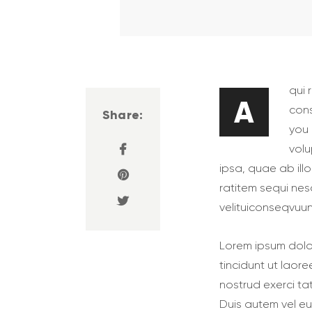
qui 
A
cons
Share:
you 
vol
ipsa, quae ab illo
ratitem sequi nes
velituiconseqvuunt
Lorem ipsum dolo
tincidunt ut laor
nostrud exerci ta
Duis autem vel eum