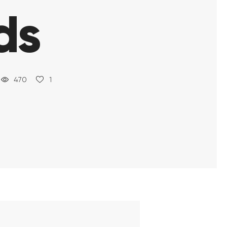
ds
470
1