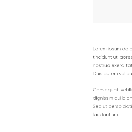
Lorem ipsum dolo
tincidunt ut laor
nostrud exerci ta
Duis autem vel eum
Сonsequat, vel ill
dignissim qui blan
Sed ut perspiciat
laudantium.