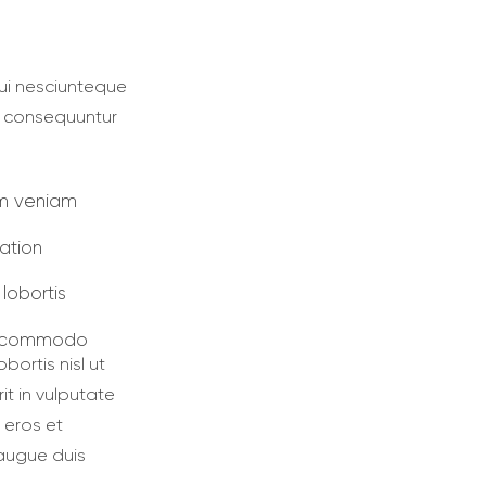
ui nesciunteque
ia consequuntur
im veniam
tation
lobortis
ea commodo
bortis nisl ut
t in vulputate
o eros et
 augue duis