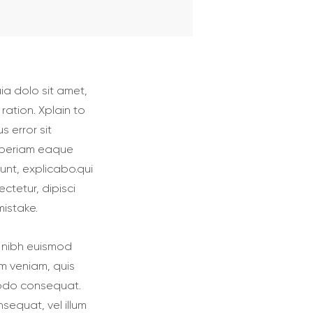
a dolo sit amet,
ration. Xplain to
s error sit
aperiam eaque
sunt, explicabo.qui
ctetur, dipisci
mistake.
y nibh euismod
im veniam, quis
mmodo consequat.
nsequat, vel illum