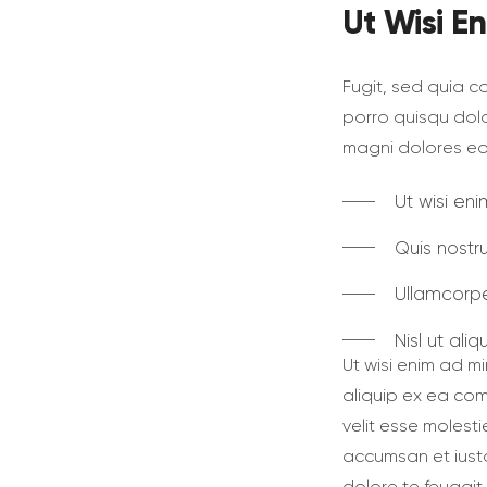
Ut Wisi E
Fugit, sed quia 
porro quisqu dolo
magni dolores eos
Ut wisi en
Quis nostru
Ullamcorper
Nisl ut al
Ut wisi enim ad mi
aliquip ex ea com
velit esse molesti
accumsan et iusto
dolore te feugait nu