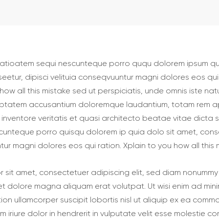
ratioatem sequi nescunteque porro ququ dolorem ipsum qui
eetur, dipisci velituia conseqvuuntur magni dolores eos qui 
how all this mistake sed ut perspiciatis, unde omnis iste natu
uptatem accusantium doloremque laudantium, totam rem 
 inventore veritatis et quasi architecto beatae vitae dicta 
cunteque porro quisqu dolorem ip quia dolo sit amet, conse
ur magni dolores eos qui ration. Xplain to you how all this 
r sit amet, consectetuer adipiscing elit, sed diam nonumm
eet dolore magna aliquam erat volutpat. Ut wisi enim ad min
tion ullamcorper suscipit lobortis nisl ut aliquip ex ea co
 iriure dolor in hendrerit in vulputate velit esse molestie co