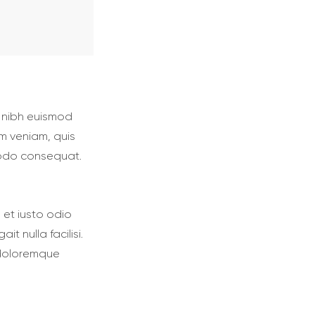
y nibh euismod
im veniam, quis
mmodo consequat.
 et iusto odio
t nulla facilisi.
 doloremque