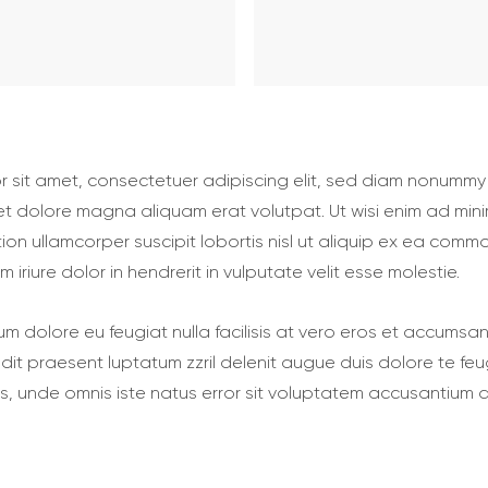
r sit amet, consectetuer adipiscing elit, sed diam nonumm
eet dolore magna aliquam erat volutpat. Ut wisi enim ad min
tion ullamcorper suscipit lobortis nisl ut aliquip ex ea co
 iriure dolor in hendrerit in vulputate velit esse molestie.
um dolore eu feugiat nulla facilisis at vero eros et accumsan
dit praesent luptatum zzril delenit augue duis dolore te feugai
is, unde omnis iste natus error sit voluptatem accusantium