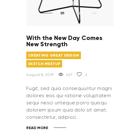
With the New Day Comes
New Strength
CREATING GREAT DESIGN
SKETCH MEETUP
August 8, 2019
621
2
Fugit, sed quia consequuntur magni
dolores eos qui ratione voluptatem
sequi nesci unteque porro quisqu
dolorem ipsum quia dolo sit amet,
consectetur, adipisci…
READ MORE