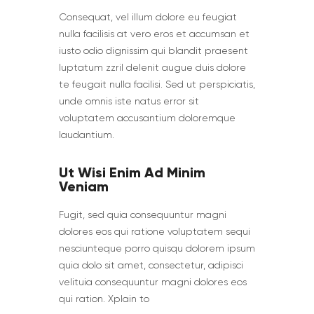
Сonsequat, vel illum dolore eu feugiat
nulla facilisis at vero eros et accumsan et
iusto odio dignissim qui blandit praesent
luptatum zzril delenit augue duis dolore
te feugait nulla facilisi. Sed ut perspiciatis,
unde omnis iste natus error sit
voluptatem accusantium doloremque
laudantium.
Ut Wisi Enim Ad Minim
Veniam
Fugit, sed quia consequuntur magni
dolores eos qui ratione voluptatem sequi
nesciunteque porro quisqu dolorem ipsum
quia dolo sit amet, consectetur, adipisci
velituia consequuntur magni dolores eos
qui ration. Xplain to