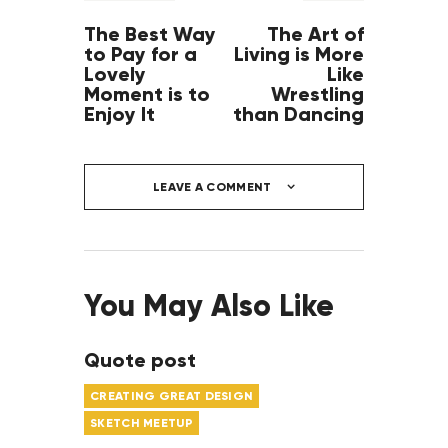
The Best Way
The Art of
to Pay for a
Living is More
Lovely
Like
Moment is to
Wrestling
Enjoy It
than Dancing
LEAVE A COMMENT
You May Also Like
Quote post
CREATING GREAT DESIGN
SKETCH MEETUP