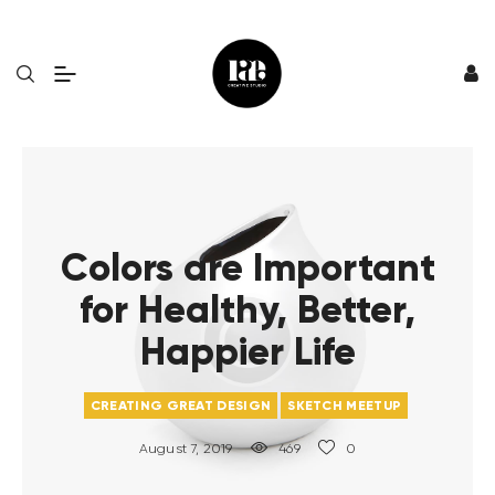
Colors are Important
for Healthy, Better,
Happier Life
CREATING GREAT DESIGN
SKETCH MEETUP
August 7, 2019
469
0