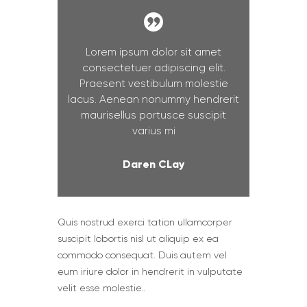
Lorem ipsum dolor sit amet
consectetuer adipiscing elit.
Praesent vestibulum molestie
lacus. Aenean nonummy hendrerit
maurisellus portusce suscipit
varius mi
Daren CLay
Quis nostrud exerci tation ullamcorper
suscipit lobortis nisl ut aliquip ex ea
commodo consequat. Duis autem vel
eum iriure dolor in hendrerit in vulputate
velit esse molestie..