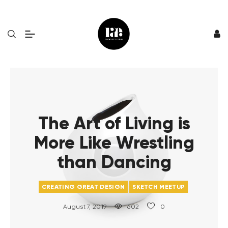
The Art of Living is
More Like Wrestling
than Dancing
CREATING GREAT DESIGN
SKETCH MEETUP
August 7, 2019
602
0