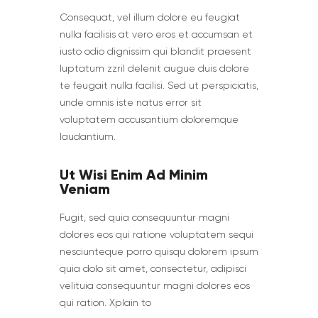
Сonsequat, vel illum dolore eu feugiat
nulla facilisis at vero eros et accumsan et
iusto odio dignissim qui blandit praesent
luptatum zzril delenit augue duis dolore
te feugait nulla facilisi. Sed ut perspiciatis,
unde omnis iste natus error sit
voluptatem accusantium doloremque
laudantium.
Ut Wisi Enim Ad Minim
Veniam
Fugit, sed quia consequuntur magni
dolores eos qui ratione voluptatem sequi
nesciunteque porro quisqu dolorem ipsum
quia dolo sit amet, consectetur, adipisci
velituia consequuntur magni dolores eos
qui ration. Xplain to