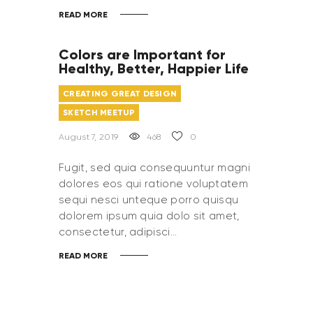
READ MORE
Colors are Important for
Healthy, Better, Happier Life
CREATING GREAT DESIGN
SKETCH MEETUP
August 7, 2019
468
0
Fugit, sed quia consequuntur magni
dolores eos qui ratione voluptatem
sequi nesci unteque porro quisqu
dolorem ipsum quia dolo sit amet,
consectetur, adipisci…
READ MORE