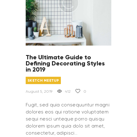
The Ultimate Guide to
Defining Decorating Styles
in 2019
SKETCH MEETUP
August 5, 2019
412
0
Fugit, sed quia consequuntur magni
dolores eos qui ratione voluptatem
sequi nesci unteque porro quisqu
dolorem ipsum quia dolo sit amet,
consectetur, adipisci…