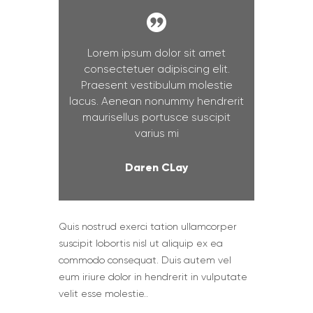
Lorem ipsum dolor sit amet
consectetuer adipiscing elit.
Praesent vestibulum molestie
lacus. Aenean nonummy hendrerit
maurisellus portusce suscipit
varius mi
Daren CLay
Quis nostrud exerci tation ullamcorper
suscipit lobortis nisl ut aliquip ex ea
commodo consequat. Duis autem vel
eum iriure dolor in hendrerit in vulputate
velit esse molestie..